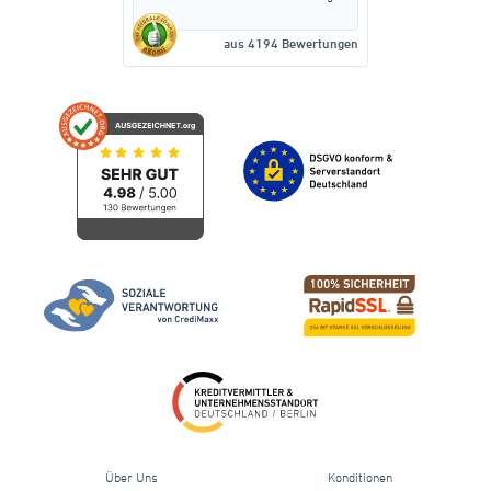
allen Fragen. Rasche Auszahlung
ohne Zusatzvertäge abzuschließen.
aus 4194 Bewertungen
Man kann CrediMaxx nur
weiterempfehlen.
Über Uns
Konditionen