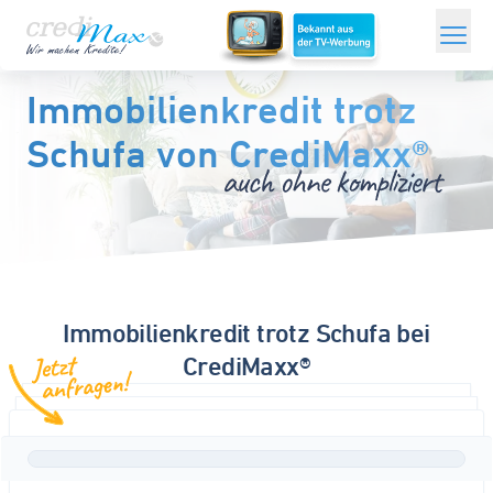
Zum
Hauptinhalt
Sofortkredit
springen
Immobilienkredit trotz
Schufa von CrediMaxx®
ONLINEKREDITE
Kredit ohne Schufa
Minikredit
Umschuldungskredit
Immobilienkredit trotz Schufa bei
Modernisierungskredit
CrediMaxx®
Grundschulddarlehen
Kredit für Selbstständige