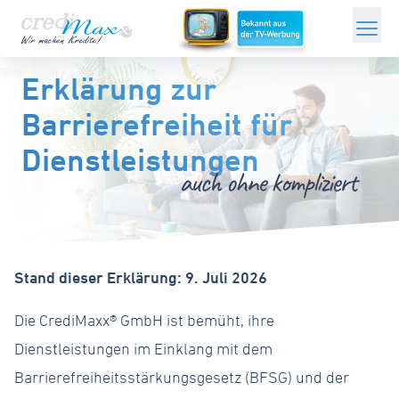
Zum
Hauptinhalt
Sofortkredit
springen
Erklärung zur
Barrierefreiheit für
ONLINEKREDITE
Dienstleistungen
Kredit ohne Schufa
Minikredit
Umschuldungskredit
Stand dieser Erklärung: 9. Juli 2026
Modernisierungskredit
Die CrediMaxx® GmbH ist bemüht, ihre
Grundschulddarlehen
Dienstleistungen im Einklang mit dem
Kredit für Selbstständige
Barrierefreiheitsstärkungsgesetz (BFSG) und der