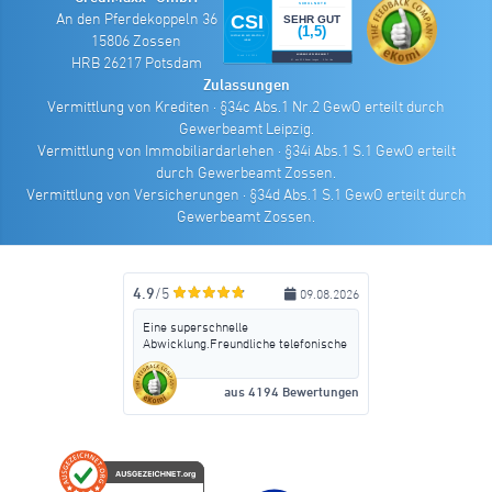
An den Pferdekoppeln 36
15806 Zossen
HRB 26217 Potsdam
Zulassungen
Vermittlung von Krediten · §34c Abs.1 Nr.2 GewO erteilt durch
Gewerbeamt Leipzig.
Vermittlung von Immobiliardarlehen · §34i Abs.1 S.1 GewO erteilt
durch Gewerbeamt Zossen.
Vermittlung von Versicherungen · §34d Abs.1 S.1 GewO erteilt durch
Gewerbeamt Zossen.
4.9
/5
09.08.2026
Eine superschnelle
Abwicklung.Freundliche telefonische
Beratung ,ohne irgend welche
Zusatzkosten wie Versicherungen
aus 4194 Bewertungen
aufschwatzen zu wollen.Meine erste
Wahl ,wenn ich noch mal Geld
brauche.