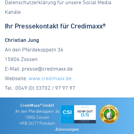
Datenschutzerklärung für unsere Social Media
Kanäle.
Ihr Pressekontakt für Credimaxx®
Christian Jung
An den Pferdekoppeln 36
15806 Zossen
E-Mail:
presse@credimaxx.de
Webseite:
www.credimaxx.de
Tel.: 0049 (0) 33702 / 97 97 97
CrediMaxx® GmbH
An den Pferdekoppeln 36
15806 Zossen
HRB 26217 Potsdam
Zulassungen