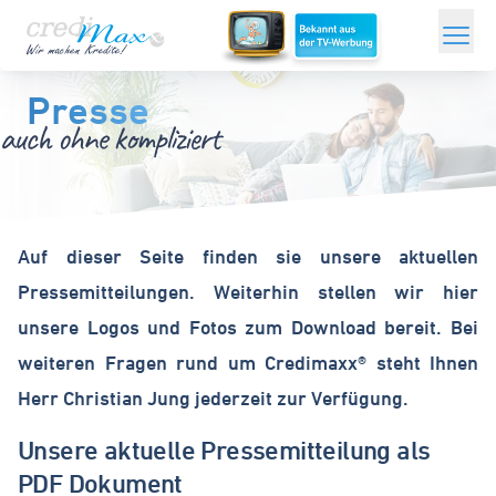
Zum
Hauptinhalt
Sofortkredit
springen
Presse
ONLINEKREDITE
Kredit ohne Schufa
Minikredit
Auf dieser Seite finden sie unsere aktuellen
Pressemitteilungen. Weiterhin stellen wir hier
Umschuldungskredit
unsere Logos und Fotos zum Download bereit. Bei
Modernisierungskredit
weiteren Fragen rund um Credimaxx® steht Ihnen
Herr Christian Jung jederzeit zur Verfügung.
Grundschulddarlehen
Unsere aktuelle Pressemitteilung als
Kredit für Selbstständige
PDF Dokument