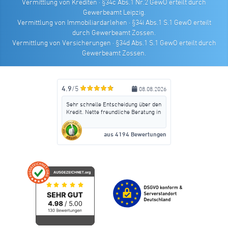
Vermittlung von Krediten · §34c Abs.1 Nr.2 GewO erteilt durch
Gewerbeamt Leipzig.
Vermittlung von Immobiliardarlehen · §34i Abs.1 S.1 GewO erteilt
durch Gewerbeamt Zossen.
Vermittlung von Versicherungen · §34d Abs.1 S.1 GewO erteilt durch
Gewerbeamt Zossen.
4.9
/5
08.08.2026
Sehr schnelle Entscheidung über den
Kredit. Nette freundliche Beratung in
allen Fragen. Rasche Auszahlung
ohne Zusatzvertäge abzuschließen.
aus 4194 Bewertungen
Man kann CrediMaxx nur
weiterempfehlen.