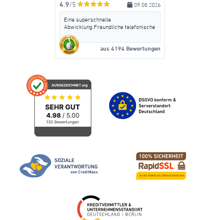
4.9
/5
09.08.2026
Eine superschnelle
Abwicklung.Freundliche telefonische
Beratung ,ohne irgend welche
Zusatzkosten wie Versicherungen
aus 4194 Bewertungen
aufschwatzen zu wollen.Meine erste
Wahl ,wenn ich noch mal Geld
brauche.