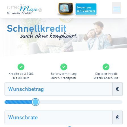
Zum
Hauptinhalt
Sofortkredit
springen
Schnellkredit
ONLINEKREDITE
Kredit ohne Schufa
Minikredit
Kredite ab 3.500€
Sofortvermittlung
Digitaler Kredit
Umschuldungskredit
bis 30.000€
durch Kreditprofi
WebID Abschluss
€
Modernisierungskredit
Grundschulddarlehen
Kredit für Selbstständige
€